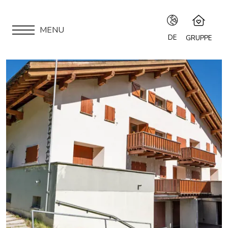
MENU
DE
GRUPPE
IT
Speciale Group
Speciale Home
EN
APARTMENTS
Hotel Bernina Hospiz
FR
2309 Restaurant
LOCATION
Chalet Speciale
DE
Speciale Ski School
SIND SIE EIGENTÜMER?
Maloja Kulm
UNSERE GRUPPE
SAISONVERMIETUNGEN