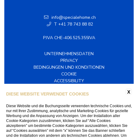
info@specialehome.ch
T +41 78 743 88 82
P.IVA CHE-406.525.355IVA
UNTERNEHMENSDATEN
PRIVACY
BEDINGUNGEN UND KONDITIONEN
COOKIE
ACCESSIBILITY
X
DIESE WEBSITE VERWENDET COOKIES
FOLGEN SIE UNS IN DEN SOZIALEN MEDIEN
Facebook
Diese Website und die Buchungsseite verwenden technische Cookies und,
Instagram
nur mit Ihrer Zustimmung, analytische und Marketing-Cookies für gezielte
Werbung und die Anpassung von Anzeigen. Um der Installation aller
Cookie-Kategorien zuzustimmen, klicken Sie auf “Alle Cookies
akzeptieren” um bestimmte Cookie-Kategorien auszuwählen, klicken Sie
auf “Cookies auswählen” mit dem “x” können Sie das Banner schließen
und die Installation von anderen als technischen Cookies ablehnen. Um