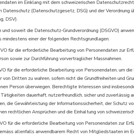
endaten im Einklang mit dem schweizerischen Datenschutzrech
 Datenschutz (Datenschutzgesetz, DSG) und der Verordnung ü
g, DSV).
rn und soweit die Datenschutz-Grundverordnung (DSGVO) anwend
mindestens einer der folgenden Rechtsgrundlagen:
SGVO für die erforderliche Bearbeitung von Personendaten zur Erf
rson sowie zur Durchführung vorvertraglicher Massnahmen.
SGVO für die erforderliche Bearbeitung von Personendaten, um die
r von Dritten zu wahren, sofern nicht die Grundfreiheiten und Gr
enen Person überwiegen. Berechtigte Interessen sind insbesonde
Tätigkeiten dauerhaft, nutzerfreundlich, sicher und zuverlässig
n, die Gewährleistung der Informationssicherheit, der Schutz vo
en rechtlichen Ansprüchen und die Einhaltung von schweizerisc
GVO für die erforderliche Bearbeitung von Personendaten zur Erfü
 gemäss allenfalls anwendbarem Recht von Mitgliedstaaten im E