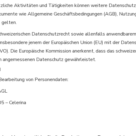
tzliche Aktivitäten und Tätigkeiten können weitere Datenschut
okumente wie Allgemeine Geschäftsbedingungen (AGB), Nutzun
 gelten.
chweizerischen Datenschutzrecht sowie allenfalls anwendbare
insbesondere jenem der Europäischen Union (EU) mit der Daten
O). Die Europäische Kommission anerkennt, dass das schweize
n angemessenen Datenschutz gewährleistet.
N
 Bearbeitung von Personendaten:
SAGL
05 – Celerina