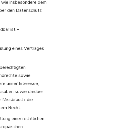
t wie insbesondere dem
ber den Datenschutz
bar ist –
üllung eines Vertrages
 berechtigten
undrechte sowie
re unser Interesse,
 ausüben sowie darüber
r Missbrauch, die
hem Recht.
llung einer rechtlichen
uropäischen