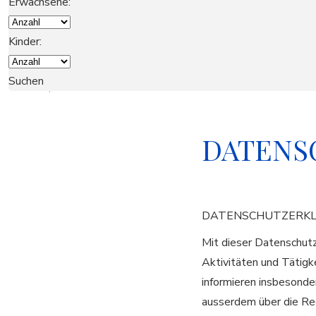
Erwachsene:
UNSERE GRUPPE
Kinder:
SAISONVERMIETUNGEN
Suchen
HOME
KONTAKT
DATENS
BUCHEN SIE
DATENSCHUTZERK
Mit dieser Datenschut
Aktivitäten und Tätigk
informieren insbesonde
ausserdem über die Re