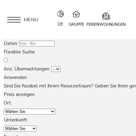
MENU
DE
GRUPPE
FERIENWOHNUNGEN
IT
Speciale Group
Daten:
Speciale Home
EN
Flexible Suche
Hotel Bernina Hospiz
FR
2309 Restaurant
Anz. Übernachtungen:
Chalet Speciale
Anwenden
DE
APARTMENTS
Speciale Ski School
Sind Sie flexibel mit Ihrem Reisezeitraum?
Geben Sie Ihren ge
Maloja Kulm
Preis anzeigen.
LOCATION
Ort:
Unterkunft:
SIND SIE EIGENTÜMER?