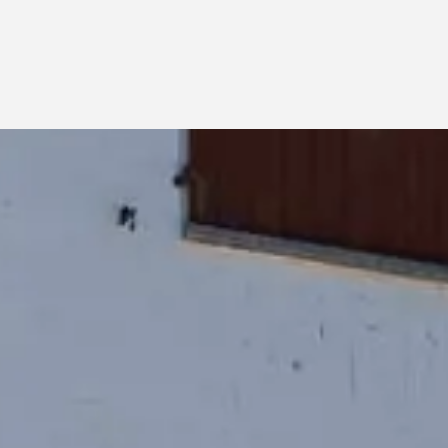
CHESA CHAMPAGNA – MADULAIN
CHESA LA GIUNFRA, DEUXIÈME ÉTAGE – CELERINA