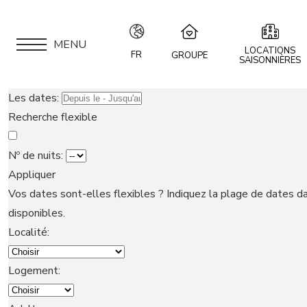
MENU
LOCATIONS
FR
GROUPE
SAISONNIÈRES
IT
Speciale Group
Les dates:
Speciale Home
EN
Recherche flexible
Hotel Bernina Hospiz
FR
2309 Restaurant
Nº de nuits:
Chalet Speciale
Appliquer
DE
APPARTEMENTS
Speciale Ski School
Vos dates sont-elles flexibles ?
Indiquez la plage de dates da
Maloja Kulm
disponibles.
LOCATION
Localité:
Logement:
VOUS ÊTES
PROPRIÉTAIRE ?