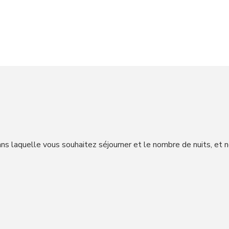
CHESA RUINATSCH – ST. MORITZ
ns laquelle vous souhaitez séjourner et le nombre de nuits, et 
CHESA SUR NAIV – CELERINA
CHESA MINOUCHE – CELERINA
CHESA GRISCHUNA – LA PUNT
CHESA CRUSH 5 – SAMEDAN