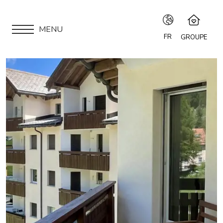
MENU
FR
GROUPE
IT
Speciale Group
Speciale Home
EN
APPARTEMENTS
Hotel Bernina Hospiz
FR
2309 Restaurant
LOCATION
Chalet Speciale
DE
Speciale Ski School
VOUS ÊTES PROPRIÉTAIRE ?
Maloja Kulm
NOTRE GROUPE
LOCATIONS SAISONNIÈRES