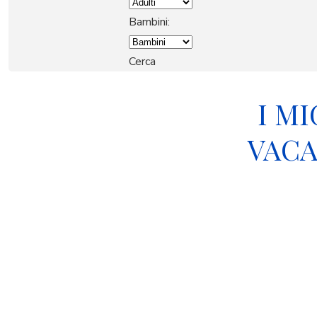
IL NOSTRO GRUPPO
Bambini:
Cerca
ESPERIENZE
I M
AFFITTI STAGIONALI
VACA
CONTATTI
PRENOTA