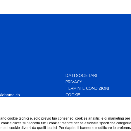
DATI SOCIETARI
PRIVACY
TERMINI E CONDIZIONI
alehome.ch
COOKIE
43 88 82
ACCESSIBILITÀ
ano cookie tecnici e, solo previo tuo consenso, cookies analitici e di marketing per
di cookie clicca su “Accetta tutti i cookie” mentre per selezionare specifiche categori
one di cookie diversi da quelli tecnici. Per riaprire il banner e modificare le preferen