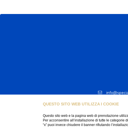
info@speci
T +41 78 7
QUESTO SITO WEB UTILIZZA I COOKIE
Questo sito web e la pagina web di prenotazione utilizz
Per acconsentire all’installazione di tutte le categorie 
“x” puoi invece chiudere il banner rifiutando l’installazi