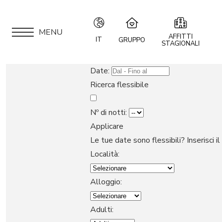
MENU
AFFITTI
IT
GRUPPO
STAGIONALI
IT
Speciale Group
Date:
Speciale Home
EN
Ricerca flessibile
Hotel Bernina Hospiz
FR
2309 Restaurant
Nº di notti:
Chalet Speciale
Applicare
DE
APPARTAMENTI
Speciale Ski School
Le tue date sono flessibili?
Inserisci i
Maloja Kulm
Località:
LOCATION
Alloggio:
SEI UN PROPRIETARIO?
Adulti: