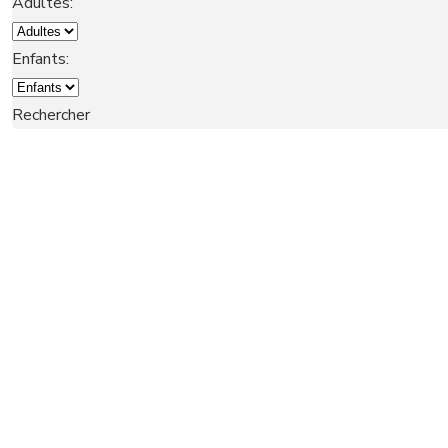
Adultes:
NOTRE GROUPE
Enfants:
Rechercher
LOCATIONS
SAISONNIÈRES
CONTACT
RÉSERVER