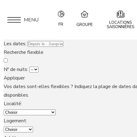
MENU
LOCATIONS
FR
GROUPE
SAISONNIÈRES
IT
Speciale Group
Les dates:
Speciale Home
EN
Recherche flexible
Hotel Bernina Hospiz
FR
2309 Restaurant
Nº de nuits:
Chalet Speciale
Appliquer
DE
APPARTEMENTS
Speciale Ski School
Vos dates sont-elles flexibles ?
Indiquez la plage de dates da
Maloja Kulm
disponibles.
LOCATION
Localité:
Logement:
VOUS ÊTES
PROPRIÉTAIRE ?