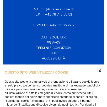
info@specialehome.ch
T +41 78 743 88 82
P.IVA CHE-406.525.355IVA
DATI SOCIETARI
PRIVACY
TERMINI E CONDIZIONI
COOKIE
ACCESSIBILITÀ
SEGUICI SUI SOCIAL
X
QUESTO SITO WEB UTILIZZA I COOKIE
Facebook
Instagram
Questo sito web e la pagina web di prenotazione utilizzano cookie tecnici
e, solo previo tuo consenso, cookies analitici e di marketing per pubblicità
mirata e personalizzazione degli annunci. Per acconsentire
all’installazione di tutte le categorie di cookie clicca su “Accetta tutti i
cookie” mentre per selezionare specifiche categorie di cookie, clicca su
"Seleziona i cookie"; mediante la “x” puoi invece chiudere il banner
WEBSITE BY BLASTNESS
rifiutando l’installazione di cookie diversi da quelli tecnici. Per riaprire il