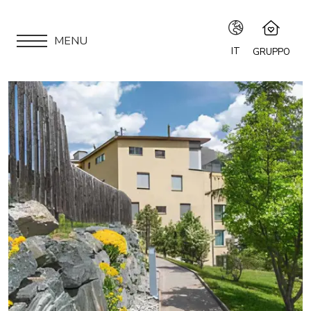
MENU
IT
GRUPPO
IT
Speciale Group
Speciale Home
EN
APPARTAMENTI
Hotel Bernina Hospiz
FR
2309 Restaurant
LOCATION
Chalet Speciale
DE
Speciale Ski School
SEI UN PROPRIETARIO?
Maloja Kulm
IL NOSTRO GRUPPO
ESPERIENZE