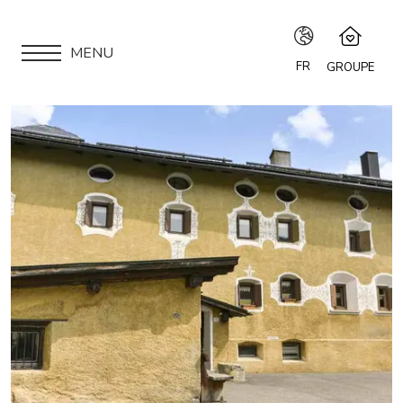
MENU
FR
GROUPE
IT
Speciale Group
Speciale Home
EN
APPARTEMENTS
Hotel Bernina Hospiz
FR
2309 Restaurant
LOCATION
Chalet Speciale
DE
Speciale Ski School
VOUS ÊTES PROPRIÉTAIRE ?
Maloja Kulm
NOTRE GROUPE
LOCATIONS SAISONNIÈRES