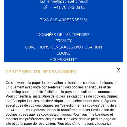
info@specialehome.ch
T +41 78 743 88 82
P.IVA CHE-406.525.355IVA
DONNÉES DE L'ENTREPRISE
PRIVACY
CONDITIONS GÉNÉRALES D'UTILISATION
COOKIE
ACCESSIBILITY
X
CE SITE WEB UTILISE DES COOKIES
SUIVEZ-NOUS SUR LES MÉDIAS SOCIAUX
Facebook
Ce site web et la page de réservation utilisent des cookies techniques et,
Instagram
uniquement avec votre consentement, des cookies analytiques et de
marketing pour la publicité ciblée et la personnalisation des annonces.
Pour consentir à l'installation de toutes les catégories de cookies, cliquez
sur “Accepter tous les cookies&rdquo ; pour sélectionner des catégories
spécifiques de cookies, cliquez sur "Sélectionner les cookies" ; en utilisant
le “x&rdquo ; vous pouvez fermer la bannière et refuser l'installation de
WEBSITE BY BLASTNESS
cookies autres que les cookies techniques. Pour rouvrir le bandeau et
modifier vos préférences, cliquez sur "Cookies" dans le pied de page du
site et de la page de réservation. Pour plus d'informations
cliquez ici
.