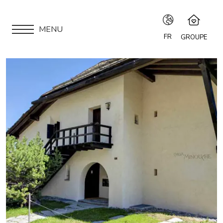
MENU
FR
GROUPE
IT
Speciale Group
Speciale Home
EN
APPARTEMENTS
Hotel Bernina Hospiz
FR
2309 Restaurant
LOCATION
Chalet Speciale
DE
Speciale Ski School
VOUS ÊTES PROPRIÉTAIRE ?
Maloja Kulm
NOTRE GROUPE
LOCATIONS SAISONNIÈRES